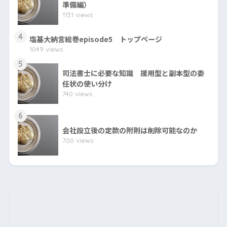
準備編）
1131 views
4
塩基大納言絵巻episode5 トップページ
1049 views
5
司法書士に必要な知識 援用型と副本型の委
任状の使い分け
740 views
6
会社設立後の定款の附則は削除可能なのか
700 views