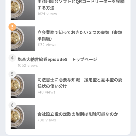
申請用総合ソフトとQRコードリーダーを接続
する方法
1624 views
3
立会業務で知っておきたい３つの書類（書類
準備編）
1132 views
4
塩基大納言絵巻episode5 トップページ
1052 views
5
司法書士に必要な知識 援用型と副本型の委
任状の使い分け
740 views
6
会社設立後の定款の附則は削除可能なのか
700 views