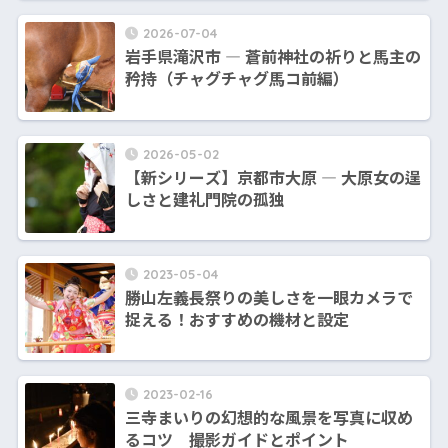
2026-07-04
岩手県滝沢市 ― 蒼前神社の祈りと馬主の
矜持（チャグチャグ馬コ前編）
2026-05-02
【新シリーズ】京都市大原 ― 大原女の逞
しさと建礼門院の孤独
2023-05-04
勝山左義長祭りの美しさを一眼カメラで
捉える！おすすめの機材と設定
2023-02-16
三寺まいりの幻想的な風景を写真に収め
るコツ 撮影ガイドとポイント