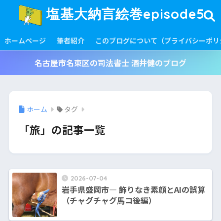
塩基大納言絵巻episode5
ホームページ
筆者紹介
このブログについて（プライバシーポリ
名古屋市名東区の司法書士 酒井健のブログ
ホーム
タグ
「旅」の記事一覧
2026-07-04
岩手県盛岡市― 飾りなき素顔とAIの誤算
（チャグチャグ馬コ後編）