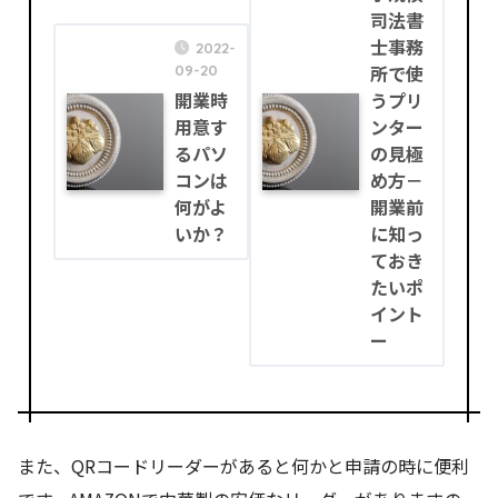
司法書
士事務
2022-
09-20
所で使
開業時
うプリ
用意す
ンター
るパソ
の見極
コンは
め方－
何がよ
開業前
いか？
に知っ
ておき
たいポ
イント
ー
また、QRコードリーダーがあると何かと申請の時に便利