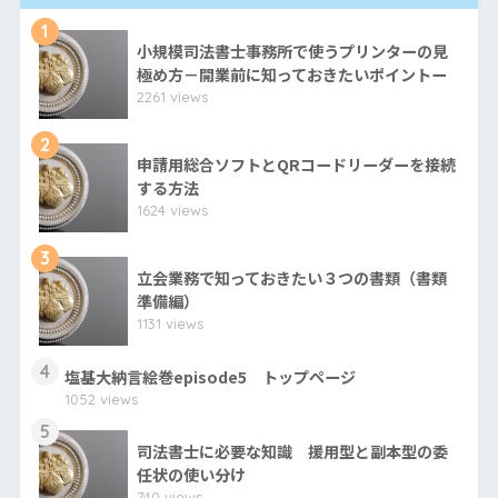
1
小規模司法書士事務所で使うプリンターの見
極め方－開業前に知っておきたいポイントー
2261 views
2
申請用総合ソフトとQRコードリーダーを接続
する方法
1624 views
3
立会業務で知っておきたい３つの書類（書類
準備編）
1131 views
4
塩基大納言絵巻episode5 トップページ
1052 views
5
司法書士に必要な知識 援用型と副本型の委
任状の使い分け
740 views