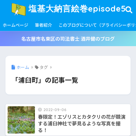
塩基大納言絵巻episode5
ホームページ
筆者紹介
このブログについて（プライバシーポリ
名古屋市名東区の司法書士 酒井健のブログ
ホーム
タグ
「浦臼町」の記事一覧
2022-09-06
春限定！エゾリスとカタクリの花が競演
する浦臼神社で夢見るような写真を撮
る！