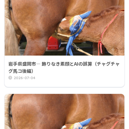
岩手県盛岡市― 飾りなき素顔とAIの誤算（チャグチャ
グ馬コ後編）
2026-07-04