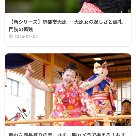
【新シリーズ】京都市大原 ― 大原女の逞しさと建礼
門院の孤独
2026-05-02
勝山左義長祭りの美しさを一眼カメラで捉える！おす