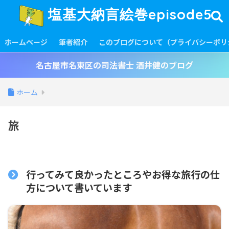
塩基大納言絵巻episode5
ホームページ
筆者紹介
このブログについて（プライバシーポリ
名古屋市名東区の司法書士 酒井健のブログ
ホーム
旅
行ってみて良かったところやお得な旅行の仕
方について書いています