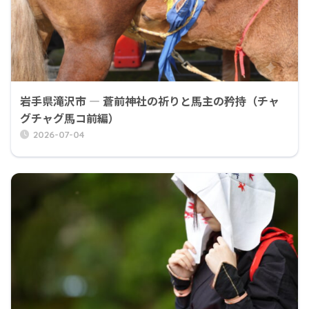
岩手県滝沢市 ― 蒼前神社の祈りと馬主の矜持（チャ
グチャグ馬コ前編）
2026-07-04