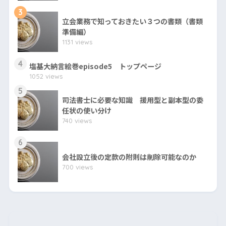
3
立会業務で知っておきたい３つの書類（書類
準備編）
1131 views
4
塩基大納言絵巻episode5 トップページ
1052 views
5
司法書士に必要な知識 援用型と副本型の委
任状の使い分け
740 views
6
会社設立後の定款の附則は削除可能なのか
700 views