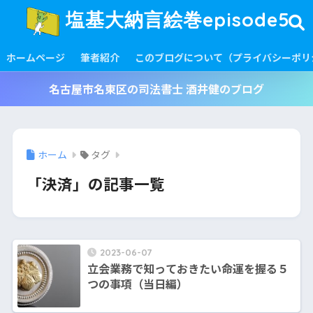
塩基大納言絵巻episode5
ホームページ
筆者紹介
このブログについて（プライバシーポリ
名古屋市名東区の司法書士 酒井健のブログ
ホーム
タグ
「決済」の記事一覧
2023-06-07
立会業務で知っておきたい命運を握る５
つの事項（当日編）