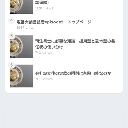
準備編）
1128 views
4
塩基大納言絵巻episode5 トップページ
1047 views
5
司法書士に必要な知識 援用型と副本型の委
任状の使い分け
740 views
6
会社設立後の定款の附則は削除可能なのか
700 views