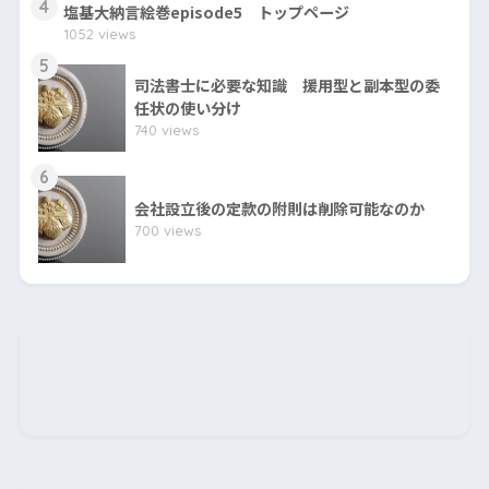
4
塩基大納言絵巻episode5 トップページ
1052 views
5
司法書士に必要な知識 援用型と副本型の委
任状の使い分け
740 views
6
会社設立後の定款の附則は削除可能なのか
700 views