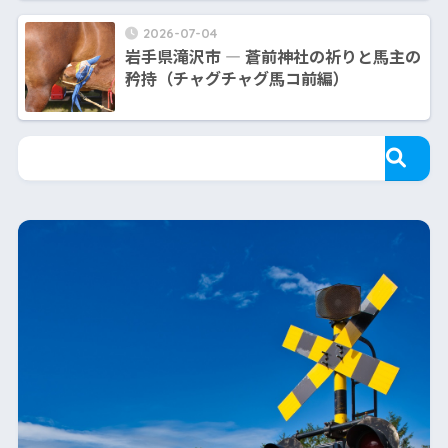
2026-07-04
岩手県滝沢市 ― 蒼前神社の祈りと馬主の
矜持（チャグチャグ馬コ前編）