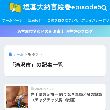
塩基大納言絵巻episode5
ホームページ
筆者紹介
このブログについて（プライバシーポリ
名古屋市名東区の司法書士 酒井健のブログ
ホーム
タグ
「滝沢市」の記事一覧
2026-07-04
岩手県盛岡市― 飾りなき素顔とAIの誤算
（チャグチャグ馬コ後編）