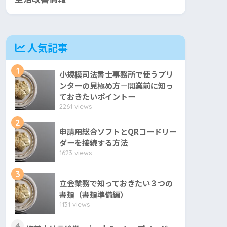
人気記事
1
小規模司法書士事務所で使うプリ
ンターの見極め方－開業前に知っ
ておきたいポイントー
2261 views
2
申請用総合ソフトとQRコードリー
ダーを接続する方法
1623 views
3
立会業務で知っておきたい３つの
書類（書類準備編）
1131 views
4