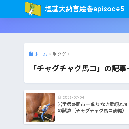
塩基大納言絵巻episode5
ホーム
タグ
「チャグチャグ馬コ」の記事
2026-07-04
岩手県盛岡市― 飾りなき素顔とAI
の誤算（チャグチャグ馬コ後編）