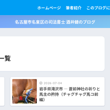
ホームページ
筆者紹介
このブログに
名古屋市名東区の司法書士 酒井健のブログ
一覧
2026-07-04
岩手県滝沢市 ― 蒼前神社の祈りと
馬主の矜持（チャグチャグ馬コ前
編）