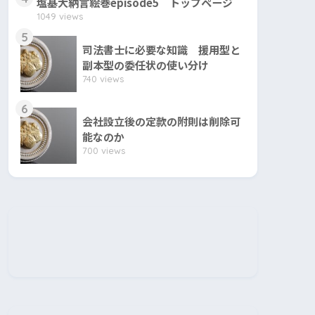
塩基大納言絵巻episode5 トップページ
1049 views
5
司法書士に必要な知識 援用型と
副本型の委任状の使い分け
740 views
6
会社設立後の定款の附則は削除可
能なのか
700 views